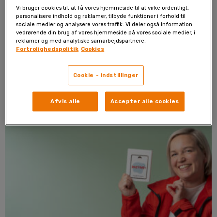
Føler du dig ofte træt og
Vi bruger cookies til, at få vores hjemmeside til at virke ordentligt,
personalisere indhold og reklamer, tilbyde funktioner i forhold til
udmattet?
sociale medier og analysere vores traffik. Vi deler også information
vedrørende din brug af vores hjemmeside på vores sociale medier, i
reklamer og med analytiske samarbejdspartnere.
Det er overraskende almindeligt at føle sig træt og
Fortrolighedspolitik
Cookies
udmattet,...
Read More
Cookie - indstillinger
blogadmin
20.05.2026
Afvis alle
Accepter alle cookies