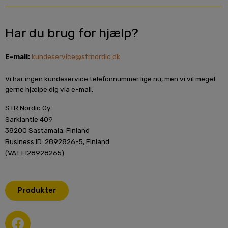
Har du brug for hjælp?
E-mail:
kundeservice@strnordic.dk
Vi har ingen kundeservice telefonnummer lige nu, men vi vil meget
gerne hjælpe dig via e-mail.
STR Nordic Oy
Sarkiantie 409
38200 Sastamala, Finland
Business ID: 2892826-5, Finland
(VAT FI28928265)
Produkter
F