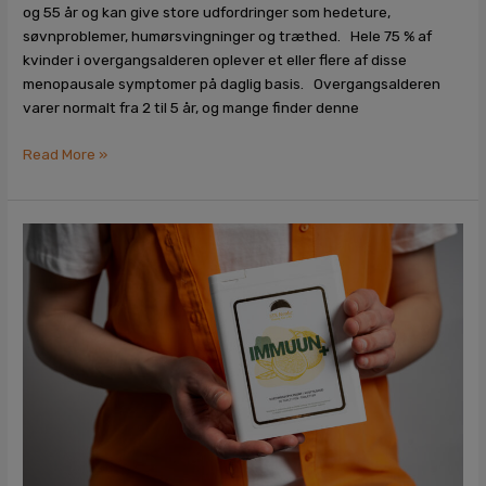
og 55 år og kan give store udfordringer som hedeture,
søvnproblemer, humørsvingninger og træthed. Hele 75 % af
kvinder i overgangsalderen oplever et eller flere af disse
menopausale symptomer på daglig basis. Overgangsalderen
varer normalt fra 2 til 5 år, og mange finder denne
Read More »
Sort
hvidløg:
Naturens
hemmelige
våben,
der
styrker
dit
immunforsvar