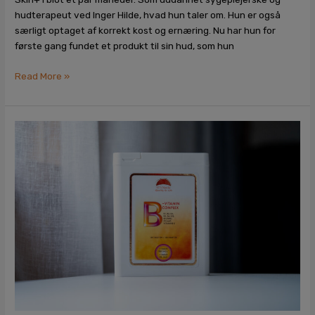
hudterapeut ved Inger Hilde, hvad hun taler om. Hun er også
særligt optaget af korrekt kost og ernæring. Nu har hun for
første gang fundet et produkt til sin hud, som hun
Read More »
B-
vitaminer
–
essentiel
støtte
til
din
hud,
hår
og
negle