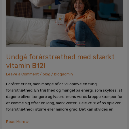
B12!
Undgå forårstræthed med stærkt
vitamin B12!
Leave a Comment
/
blog
/
blogadmin
Foråret er her, men mange af os vil opleve en tung
forårstræthed. En træthed og mangel på energi, som skyldes, at
dagene bliver længere og lysere, mens vores kroppe kæmper for
at komme sig efter en lang, mørk vinter. Hele 25 % af os oplever
forårstræthed i større eller mindre grad. Det kan skyldes en
Read More »