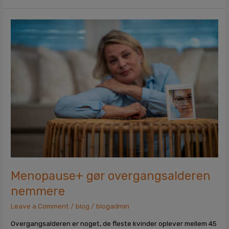
Menopause+
gør
overgangsalderen
nemmere
Menopause+ gør overgangsalderen
nemmere
Leave a Comment
/
blog
/
blogadmin
Overgangsalderen er noget, de fleste kvinder oplever mellem 45