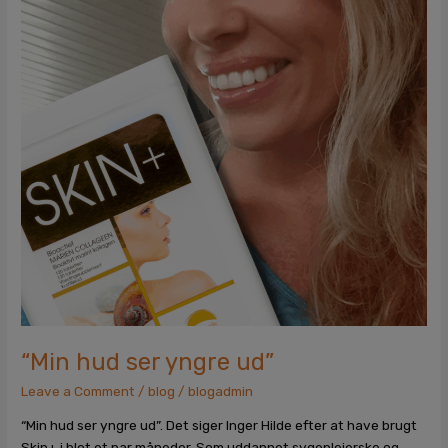
ud”
“Min hud ser yngre ud”
Leave a Comment
/
blog
/
blogadmin
“Min hud ser yngre ud”. Det siger Inger Hilde efter at have brugt
Skin+ i blot et par måneder. Som uddannet sygeplejerske og