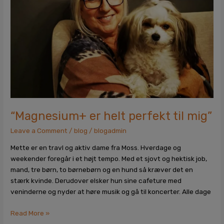
perfekt
til
mig”
“Magnesium+ er helt perfekt til mig”
Leave a Comment
/
blog
/
blogadmin
Mette er en travl og aktiv dame fra Moss. Hverdage og
weekender foregår i et højt tempo. Med et sjovt og hektisk job,
mand, tre børn, to børnebørn og en hund så kræver det en
stærk kvinde. Derudover elsker hun sine cafeture med
veninderne og nyder at høre musik og gå til koncerter. Alle dage
Read More »