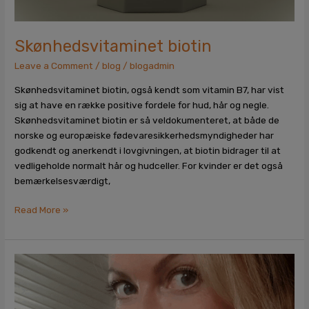
Skønhedsvitaminet biotin
Leave a Comment
/
blog
/
blogadmin
Skønhedsvitaminet biotin, også kendt som vitamin B7, har vist
sig at have en række positive fordele for hud, hår og negle.
Skønhedsvitaminet biotin er så veldokumenteret, at både de
norske og europæiske fødevaresikkerhedsmyndigheder har
godkendt og anerkendt i lovgivningen, at biotin bidrager til at
vedligeholde normalt hår og hudceller. For kvinder er det også
bemærkelsesværdigt,
Read More »
“Min
hud
ser
yngre