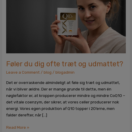
træt
og
udmattet?
Føler du dig ofte træt og udmattet?
Leave a Comment
/
blog
/
blogadmin
Det er overraskende almindeligt at føle sig træt og udmattet,
når vi bliver ældre. Der er mange grunde til dette, men én
nøglefaktor er, at kroppen producerer mindre og mindre CoQ10 –
det vitale coenzym, der sikrer, at vores celler producerer nok
energi. Vores egen produktion af Q10 topper i 20’erne, men
falder derefter, når […]
Read More »