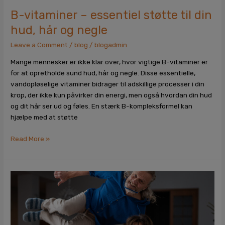
B-vitaminer – essentiel støtte til din
hud, hår og negle
Leave a Comment
/
blog
/
blogadmin
Mange mennesker er ikke klar over, hvor vigtige B-vitaminer er
for at opretholde sund hud, hår og negle. Disse essentielle,
vandopløselige vitaminer bidrager til adskillige processer i din
krop, der ikke kun påvirker din energi, men også hvordan din hud
og dit hår ser ud og føles. En stærk B-kompleksformel kan
hjælpe med at støtte
Read More »
Undgå
forårstræthed
med
stærkt
vitamin