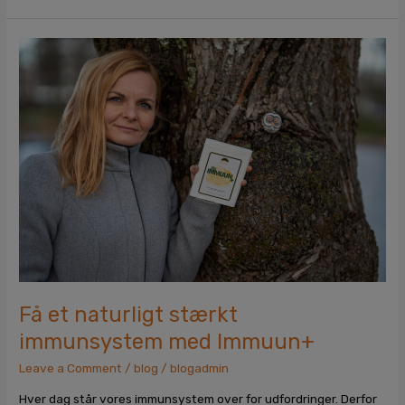
Få
et
naturligt
stærkt
immunsystem
med
Immuun+
Få et naturligt stærkt
immunsystem med Immuun+
Leave a Comment
/
blog
/
blogadmin
Hver dag står vores immunsystem over for udfordringer. Derfor