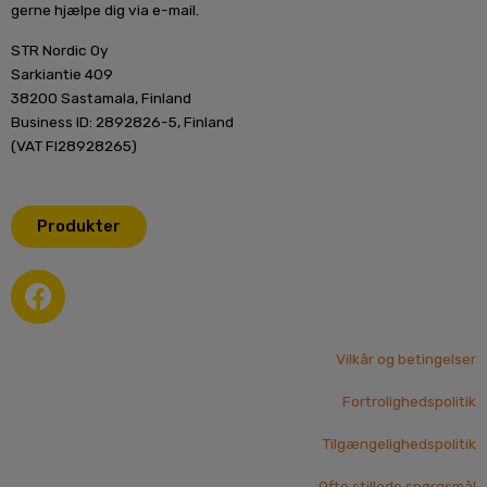
gerne hjælpe dig via e-mail.
STR Nordic Oy
Sarkiantie 409
38200 Sastamala, Finland
Business ID: 2892826-5, Finland
(VAT FI28928265)
Produkter
F
a
c
e
Vilkår og betingelser
b
Fortrolighedspolitik
o
o
Tilgængelighedspolitik
k
Ofte stillede spørgsmål