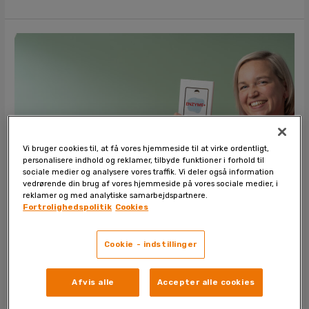
Hold
din
mave
i
form
med
Enzyme+
Vi bruger cookies til, at få vores hjemmeside til at virke ordentligt,
personalisere indhold og reklamer, tilbyde funktioner i forhold til
sociale medier og analysere vores traffik. Vi deler også information
vedrørende din brug af vores hjemmeside på vores sociale medier, i
reklamer og med analytiske samarbejdspartnere.
Fortrolighedspolitik
Cookies
Hold din mave i form med Enzyme+
Cookie - indstillinger
Leave a Comment
/
blog
/
blogadmin
Afvis alle
Accepter alle cookies
Hold din mave i form med Enzyme+, en unik blanding af
mælkesyrebakterier, enzymer og oligofruktose, der sikrer en god