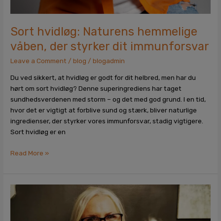
Sort hvidløg: Naturens hemmelige
våben, der styrker dit immunforsvar
Leave a Comment
/
blog
/
blogadmin
Du ved sikkert, at hvidløg er godt for dit helbred, men har du
hørt om sort hvidløg? Denne superingrediens har taget
sundhedsverdenen med storm – og det med god grund. I en tid,
hvor det er vigtigt at forblive sund og stærk, bliver naturlige
ingredienser, der styrker vores immunforsvar, stadig vigtigere.
Sort hvidløg er en
Read More »
“Magnesium+
er
helt