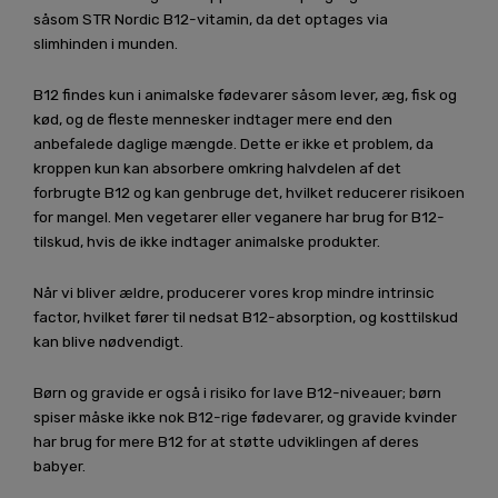
såsom STR Nordic B12-vitamin, da det optages via
slimhinden i munden.
B12 findes kun i animalske fødevarer såsom lever, æg, fisk og
kød, og de fleste mennesker indtager mere end den
anbefalede daglige mængde. Dette er ikke et problem, da
kroppen kun kan absorbere omkring halvdelen af ​​det
forbrugte B12 og kan genbruge det, hvilket reducerer risikoen
for mangel. Men vegetarer eller veganere har brug for B12-
tilskud, hvis de ikke indtager animalske produkter.
Når vi bliver ældre, producerer vores krop mindre intrinsic
factor, hvilket fører til nedsat B12-absorption, og kosttilskud
kan blive nødvendigt.
Børn og gravide er også i risiko for lave B12-niveauer; børn
spiser måske ikke nok B12-rige fødevarer, og gravide kvinder
har brug for mere B12 for at støtte udviklingen af deres
babyer.