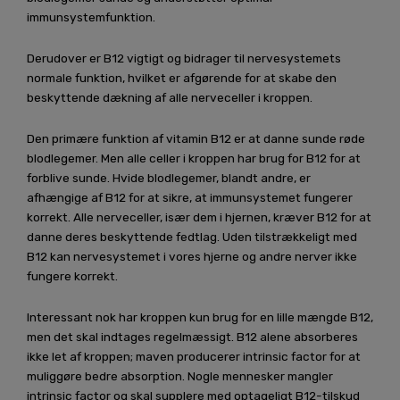
immunsystemfunktion.
Derudover er B12 vigtigt og bidrager til nervesystemets
normale funktion, hvilket er afgørende for at skabe den
beskyttende dækning af alle nerveceller i kroppen.
Den primære funktion af vitamin B12 er at danne sunde røde
blodlegemer. Men alle celler i kroppen har brug for B12 for at
forblive sunde. Hvide blodlegemer, blandt andre, er
afhængige af B12 for at sikre, at immunsystemet fungerer
korrekt. Alle nerveceller, især dem i hjernen, kræver B12 for at
danne deres beskyttende fedtlag. Uden tilstrækkeligt med
B12 kan nervesystemet i vores hjerne og andre nerver ikke
fungere korrekt.
Interessant nok har kroppen kun brug for en lille mængde B12,
men det skal indtages regelmæssigt. B12 alene absorberes
ikke let af kroppen; maven producerer intrinsic factor for at
muliggøre bedre absorption. Nogle mennesker mangler
intrinsic factor og skal supplere med optageligt B12-tilskud