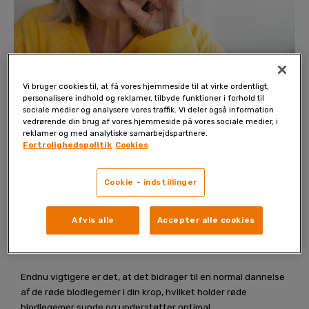
Vi bruger cookies til, at få vores hjemmeside til at virke ordentligt,
personalisere indhold og reklamer, tilbyde funktioner i forhold til
Vitamin B12, også kendt som cobalamin, er et af de
sociale medier og analysere vores traffik. Vi deler også information
essentielle B-vitaminer, der er nødvendige for at opretholde
vedrørende din brug af vores hjemmeside på vores sociale medier, i
reklamer og med analytiske samarbejdspartnere.
en sund krop. Dette vitamin spiller en afgørende rolle i at
Fortrolighedspolitik
Cookies
omdanne kulhydrater, fedtstoffer og proteiner fra mad til
energi og bidrager dermed til et normalt energigivende
stofskifte, hvilket reducerer træthed og udmattethed.
Cookie - indstillinger
Prøv det i 6
Afvis alle
Accepter alle cookies
måneder til
halv pris!
Endnu vigtigere er det, at det bidrager til en normal dannelse
af de røde blodlegemer i din krop, hvilket holder røde
blodlegemer sunde og understøtter optimal