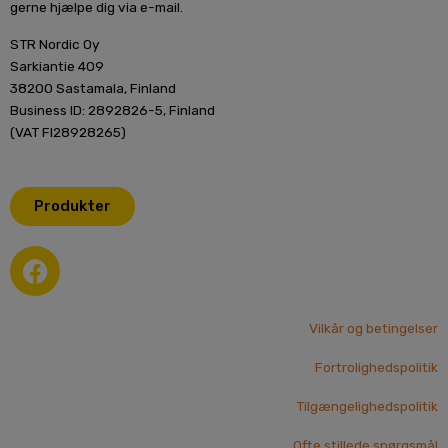
gerne hjælpe dig via e-mail.
STR Nordic Oy
Sarkiantie 409
38200 Sastamala, Finland
Business ID: 2892826-5, Finland
(VAT FI28928265)
Produkter
F
a
c
e
Vilkår og betingelser
b
Fortrolighedspolitik
o
o
Tilgængelighedspolitik
k
Ofte stillede spørgsmål