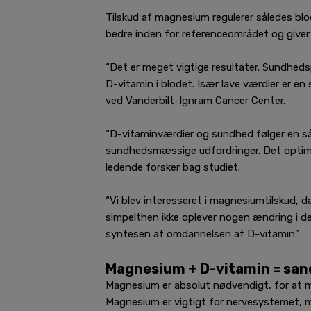
Tilskud af magnesium regulerer således bl
bedre inden for referenceområdet og giver
“Det er meget vigtige resultater. Sundheds
D-vitamin i blodet. Især lave værdier er en
ved Vanderbilt-Ignram Cancer Center.
“D-vitaminværdier og sundhed følger en såk
sundhedsmæssige udfordringer. Det optimale
ledende forsker bag studiet.
“Vi blev interesseret i magnesiumtilskud, d
simpelthen ikke oplever nogen ændring i d
syntesen af ​​omdannelsen af ​​D-vitamin”.
Magnesium + D-vitamin = san
Magnesium er absolut nødvendigt, for at m
Magnesium er vigtigt for nervesystemet, m