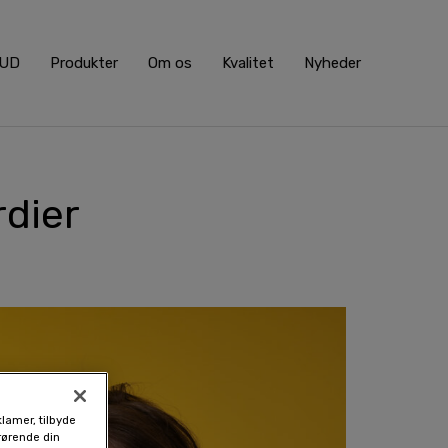
BUD
Produkter
Om os
Kvalitet
Nyheder
dier
klamer, tilbyde
drørende din