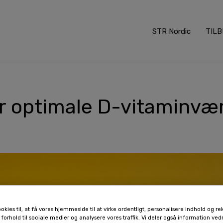
STR Nordic
TIL
 optimale D-vitaminvær
okies til, at få vores hjemmeside til at virke ordentligt, personalisere indhold og re
 forhold til sociale medier og analysere vores traffik. Vi deler også information ve