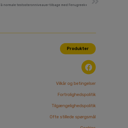
Få normale testosteronniveauer tilbage med Fenugreek+
Produkter
F
a
c
e
Vilkår og betingelser
b
Fortrolighedspolitik
o
o
Tilgængelighedspolitik
k
Ofte stillede spørgsmål