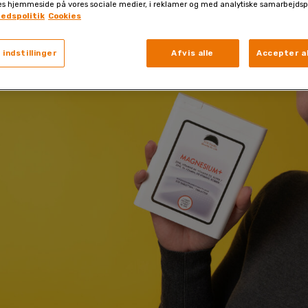
es hjemmeside på vores sociale medier, i reklamer og med analytiske samarbejdsp
hedspolitik
Cookies
 indstillinger
Afvis alle
Accepter al