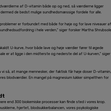
odværdierne af D-vitamin både op og ned, så værdierne ligger
 dermed de bedst mulige sundhedsmæssige fordele for alle.
problemer er forbundet med både for høje og for lave niveauer a
 sundhedsudfordring i hele verden,” siger forsker Martha Shrubsol
aldt U-kurve, hvor både lave og høje værdier fører til øgede
 er at ligge i den midterste og nederste del af U-kurven,” siger
a vi så, at mange mennesker, der faktisk får høje doser D-vitamin
eres blodværdier. En mangel på magnesium lukker simpelthen for
dt
ere end 300 biokemiske processer kan finde sted i vores krop.
usklerne, hjertet, blodsukkerbalancen, vores psykologiske