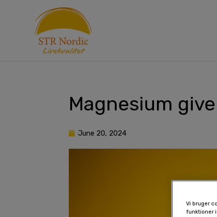
Skip
to
content
Magnesium giver
June 20, 2024
Vi bruger co
funktioner i