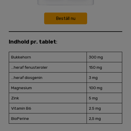
Beställ nu
Indhold pr. tablet
:
Bukkehorn
300 mg
…heraf fenusteroler
150 mg
…heraf diosgenin
3 mg
Magnesium
100 mg
Zink
5 mg
Vitamin B6
2.5 mg
BioPerine
2,5 mg