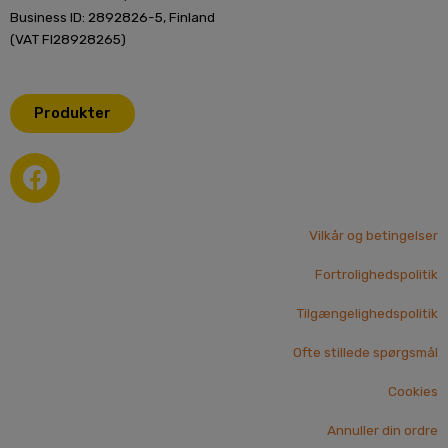
Business ID: 2892826-5, Finland
(VAT FI28928265)
Produkter
F
a
c
e
Vilkår og betingelser
b
Fortrolighedspolitik
o
o
Tilgængelighedspolitik
k
Ofte stillede spørgsmål
Cookies
Annuller din ordre