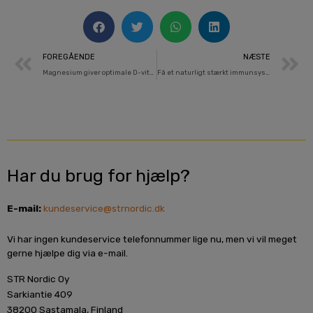
Prev
N
FOREGÅENDE
NÆSTE
Magnesium giver optimale D-vitaminværdier
Få et naturligt stærkt immunsystem med Immuun+
Har du brug for hjælp?
E-mail:
kundeservice@strnordic.dk
Vi har ingen kundeservice telefonnummer lige nu, men vi vil meget
gerne hjælpe dig via e-mail.
STR Nordic Oy
Sarkiantie 409
38200 Sastamala, Finland