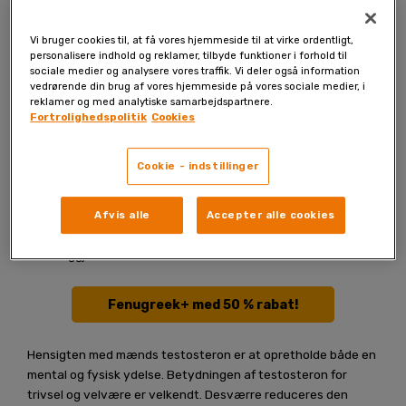
Vi bruger cookies til, at få vores hjemmeside til at virke ordentligt,
personalisere indhold og reklamer, tilbyde funktioner i forhold til
sociale medier og analysere vores traffik. Vi deler også information
vedrørende din brug af vores hjemmeside på vores sociale medier, i
reklamer og med analytiske samarbejdspartnere.
Fortrolighedspolitik
Cookies
Cookie - indstillinger
Magnesium giver optimale D-vitaminværdier og er absolut
Afvis alle
Accepter alle cookies
nødvendigt for korrekte blodværdier, viser en undersøgelse
offentliggjort i The American Journal of Clinical Nutrition.
Fenugreek+ med 50 % rabat!
Hensigten med mænds testosteron er at opretholde både en
mental og fysisk ydelse. Betydningen af testosteron for
trivsel og velvære er velkendt. Desværre reduceres den