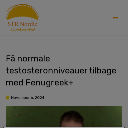
Skip
Main
to
content
Men
Få normale
testosteronniveauer tilbage
med Fenugreek+
November 6, 2024