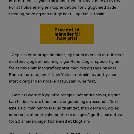
internationalt flyselskab lever Rune et travlt, men aktivt liv.
For at holde energien i top er det derfor vigtigt med både
træning, søvn og den rigtige kost – og B12-vitamin.
Prøv det i 6
måneder til
halv pris!
– Jeg elsker at bruge de timer, jeg har til overs, til at udforske
de steder, jeg befinder mig, siger Rune. Jeg er specielt glad
for at have mit fotografiapparat med mig og tage billeder.
Både af natur og byer. New York er nok min favoritby, men
intet overgår den norske natur, slår Rune fast.
– Som steward må jeg ofte arbejde, når andre sover, og det
kan til tider være både anstrengende og stressende. Det er
ikke altid, man har overskud til alt det, man gerne vil, og jeg
mærker jo, at energiniveauet ikke er lige så godt, som det var
for 20 år siden, siger Rune med et klogt smil.