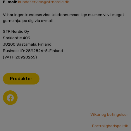
E-mail:
kundeservice@strnordic.dk
Vi har ingen kundeservice telefonnummer lige nu, men vi vil meget
gerne hjælpe dig via e-mail.
STR Nordic Oy
Sarkiantie 409
38200 Sastamala, Finland
Business ID: 2892826-5, Finland
(VAT FI28928265)
Produkter
F
a
c
e
Vilkår og betingelser
b
Fortrolighedspolitik
o