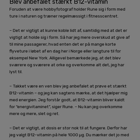
Blev anbefalet stærkt B12-vitamin
Foruden at være hobbyfotograf holder Rune sig i form med
ture i naturen og træner regelmæssigt i fitnesscentret.
– Det er vigtigt at kunne koble lidt af, samtidig med at det er
vigtigt at holde sig i form. Så har jeg mere overskud at give af
til mine passagerer, hvad enten det er på mange korte
flyveture i løbet af en dag her i Norge eller langture til for
eksempel New York. Alligevel bemærkede jeg, at det blev
sværere og sværere at orke og overkomme alt det, jeg har
lyst til.
– Takket være en ven blev jeg anbefalet at prøve et stærkt
B12-vitamin – og jeg kan sagtens mærke, at det hjælper mig
med energien. Jeg forstår godt, at B12-vitamin bliver kaldt
for “energivitaminet”, siger Rune. – Nu kan jeg overkomme
mere og mere, slet og ret.
– Det er vigtigt, at dosis er stor nok til at fungere. Derfor har
jeg valgt B12-vitamin på hele 1000 µg. Du mærker det jo med