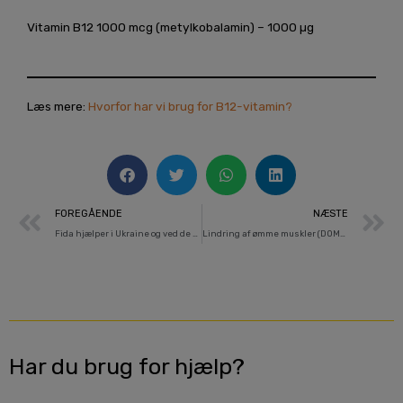
Vitamin B12 1000 mcg (metylkobalamin) – 1000 µg
Læs mere:
Hvorfor har vi brug for B12-vitamin?
Prev
N
FOREGÅENDE
NÆSTE
Fida hjælper i Ukraine og ved de ukrainske grænser
Lindring af ømme muskler (DOMS)
Har du brug for hjælp?