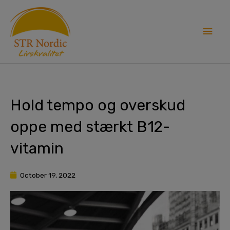
Skip
Main
to
content
Men
Hold tempo og overskud
oppe med stærkt B12-
vitamin
October 19, 2022