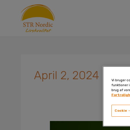
Skip
to
content
April 2, 2024
Vi bruger co
funktioner i
brug af vor
Fortrolig
Cookie -
Stærkere