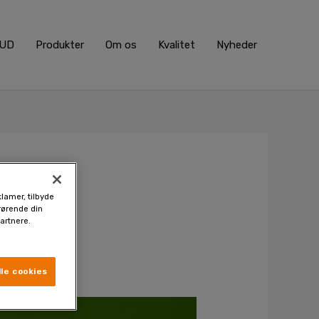
BUD
Produkter
Om os
Kvalitet
Nyheder
klamer, tilbyde
drørende din
artnere.
le cookies