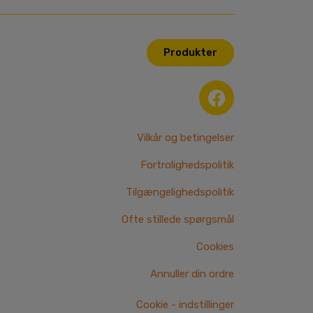
Produkter
F
a
c
e
Vilkår og betingelser
b
Fortrolighedspolitik
o
o
Tilgængelighedspolitik
k
Ofte stillede spørgsmål
Cookies
Annuller din ordre
Cookie - indstillinger