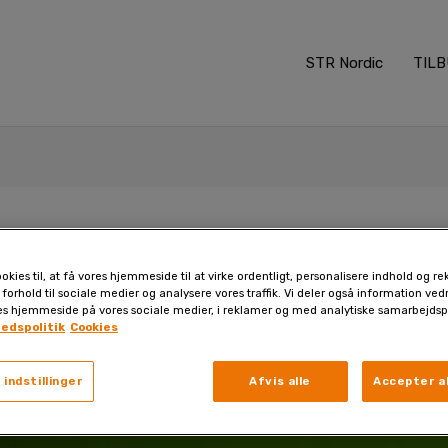
STR Nordic
TIL
okies til, at få vores hjemmeside til at virke ordentligt, personalisere indhold og re
 forhold til sociale medier og analysere vores traffik. Vi deler også information ve
es hjemmeside på vores sociale medier, i reklamer og med analytiske samarbejdsp
hedspolitik
Cookies
 indstillinger
Afvis alle
Accepter al