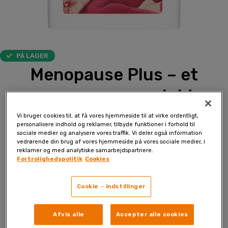
PÅ LAGER
Menopause Plus – et
menopauseprodukt
Vi bruger cookies til, at få vores hjemmeside til at virke ordentligt,
Glutenfrit, sukkerfrit, laktosefrit, mælkefrit, vegansk
personalisere indhold og reklamer, tilbyde funktioner i forhold til
sociale medier og analysere vores traffik. Vi deler også information
Overgangsalderen er et naturligt stadie i livet, som kommer for
vedrørende din brug af vores hjemmeside på vores sociale medier, i
enhver kvinde på et tidspunkt i hendes liv, typisk mellem 45 og
reklamer og med analytiske samarbejdspartnere.
Fortrolighedspolitik
Cookies
55 år. Denne fase er forbundet med et fald og til sidst ophør af
produktionen af ​​æggestokhormon, som forårsager ophør af
menstruation. Overgangsalderen kan vare i flere år og er ofte
Cookie - indstillinger
ledsaget af en lang række fysiske og psykiske forandringer,
såsom hedeture, svedtendens, søvnproblemer, irritabilitet og
Afvis alle
Accepter alle cookies
humørsvingninger. Mange mennesker kan allerede opleve