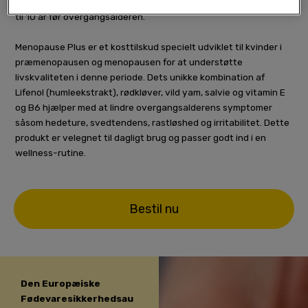
lignende symptomer i de præmenopausale år, som kan vare op
til 10 år før overgangsalderen.
Menopause Plus er et kosttilskud specielt udviklet til kvinder i
præmenopausen og menopausen for at understøtte
livskvaliteten i denne periode. Dets unikke kombination af
Lifenol (humleekstrakt), rødkløver, vild yam, salvie og vitamin E
og B6 hjælper med at lindre overgangsalderens symptomer
såsom hedeture, svedtendens, rastløshed og irritabilitet. Dette
produkt er velegnet til dagligt brug og passer godt ind i en
wellness-rutine.
Bestil nu
Den Europæiske
Fødevaresikkerhedsau