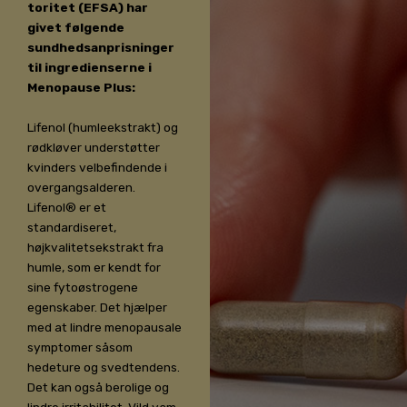
toritet (EFSA) har
givet følgende
sundhedsanprisninger
til ingredienserne i
Menopause Plus:
Lifenol (humleekstrakt) og
rødkløver understøtter
kvinders velbefindende i
overgangsalderen.
Lifenol® er et
standardiseret,
højkvalitetsekstrakt fra
humle, som er kendt for
sine fytoøstrogene
egenskaber. Det hjælper
med at lindre menopausale
symptomer såsom
hedeture og svedtendens.
Det kan også berolige og
lindre irritabilitet. Vild yam