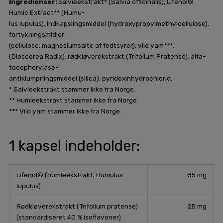
Ingredienser:
salvieekstrakt* (Salvia officinalis), Lifenol®
Humic Extract** (Humu-
lus lupulus), indkapslingsmiddel (hydroxypropylmethylcellulose),
fortykningsmidler
(cellulose, magnesiumsalte af fedtsyrer), vild yam***.
(Dioscorea Radix), rødkløverekstrakt (Trifolium Pratense), alfa-
tocopherylase-
antiklumpningsmiddel (silica), pyridoxinhydrochlorid.
* Salvieekstrakt stammer ikke fra Norge.
** Humleekstrakt stammer ikke fra Norge.
*** Vild yam stammer ikke fra Norge.
1 kapsel indeholder:
Lifenol® (humleekstrakt; Humulus
85 mg
lupulus)
Rødkløverekstrakt (Trifolium pratense)
25 mg
(standardiseret 40 % isoflavoner)