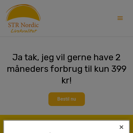
Skip
Main
to
content
Men
Ja tak, jeg vil gerne have 2
måneders forbrug til kun 399
kr!
Bestil nu
Prøv i 2 måneder!