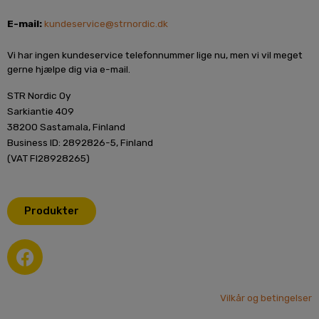
E-mail:
kundeservice@strnordic.dk
Vi har ingen kundeservice telefonnummer lige nu, men vi vil meget
gerne hjælpe dig via e-mail.
STR Nordic Oy
Sarkiantie 409
38200 Sastamala, Finland
Business ID: 2892826-5, Finland
(VAT FI28928265)
Produkter
F
a
c
e
Vilkår og betingelser
b