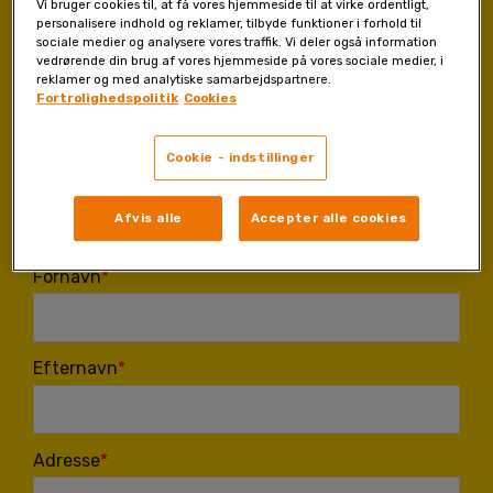
Vi bruger cookies til, at få vores hjemmeside til at virke ordentligt,
personalisere indhold og reklamer, tilbyde funktioner i forhold til
Den første forsendelse indeholder 60 Menopause Plus kapsler til
sociale medier og analysere vores traffik. Vi deler også information
en pris af 399 kr (inkluderer moms og forsendelse). Betaling kun
vedrørende din brug af vores hjemmeside på vores sociale medier, i
med faktura (bankoverførsel), som sendes sammen med
reklamer og med analytiske samarbejdspartnere.
Fortrolighedspolitik
Cookies
produktet. Forfaldsdatoen på fakturaen er 21 dage efter
afsendelse af produktet. Vi sender kun til Danmark (ekskl.
Grønland og Færøerne). Forsendelsen vil blive leveret til din
Cookie - indstillinger
postkasse inden for to uger. Produktet har 14 dages
fortrydelsesret.
Afvis alle
Accepter alle cookies
Fornavn
Efternavn
Adresse