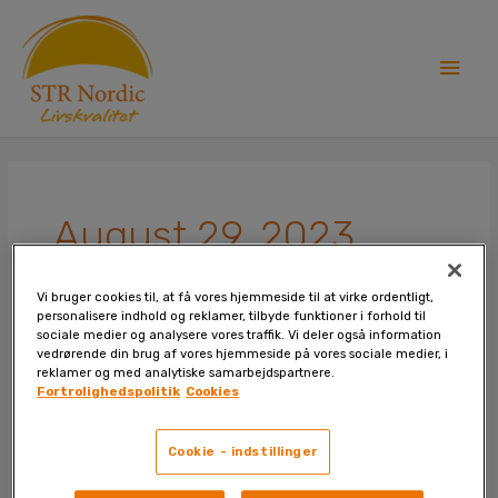
Skip
Main
to
content
Men
August 29, 2023
Vi bruger cookies til, at få vores hjemmeside til at virke ordentligt,
personalisere indhold og reklamer, tilbyde funktioner i forhold til
sociale medier og analysere vores traffik. Vi deler også information
Bedre
vedrørende din brug af vores hjemmeside på vores sociale medier, i
sundhed
reklamer og med analytiske samarbejdspartnere.
Fortrolighedspolitik
Cookies
med
Magnesium
Plus
Cookie - indstillinger