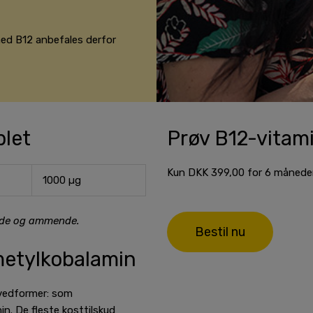
med B12 anbefales derfor
blet
Prøv B12-vitam
Kun DKK 399,00 for 6 måneder
1000 µg
vide og ammende.
Bestil nu
metylkobalamin
ovedformer: som
n. De fleste kosttilskud