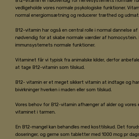
B12-vitamin er nødvendig for nervesystemets normale fun
vedligeholde vores normale psykologiske funktioner. Vitami
normal energiomsætning og reducerer træthed og udmatt
B12-vitamin har også en central rolle i normal dannelse af
nødvendig for at skabe normale værdier af homocystein. 
immunsystemets normale funktioner.
Vitaminet får vi typisk fra animalske kilder, derfor anbefa
at tage B12-vitamin som tilskud.
B12- vitamin er et meget sikkert vitamin at indtage og ha
bivirkninger hverken i maden eller som tilskud.
Vores behov for B12-vitamin afhænger af alder og vores e
vitaminet i tarmen.
En B12-mangel kan behandles med kosttilskud. Det forud
doseringer, og gerne som tabletter med 1000 mcg pr dags