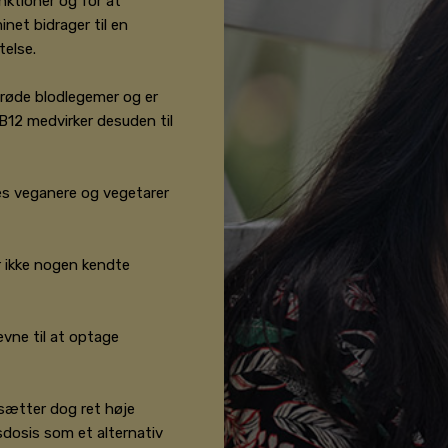
ktioner og for at
net bidrager til en
else.
 røde blodlegemer og er
B12 medvirker desuden til
les veganere og vegetarer
r ikke nogen kendte
vne til at optage
sætter dog ret høje
dosis som et alternativ