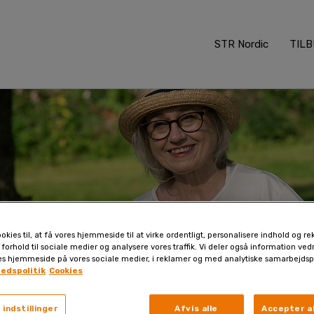
STR Nordic
TIL
okies til, at få vores hjemmeside til at virke ordentligt, personalisere indhold og re
 forhold til sociale medier og analysere vores traffik. Vi deler også information ve
es hjemmeside på vores sociale medier, i reklamer og med analytiske samarbejdsp
hedspolitik
Cookies
 indstillinger
Afvis alle
Accepter al