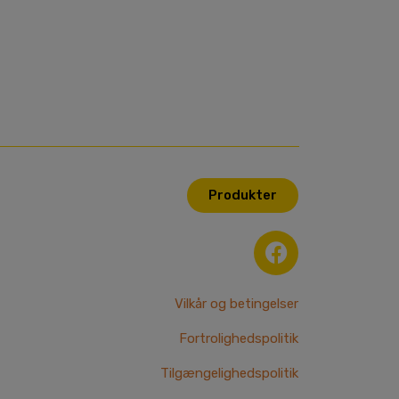
Produkter
F
a
c
e
Vilkår og betingelser
b
Fortrolighedspolitik
o
o
Tilgængelighedspolitik
k