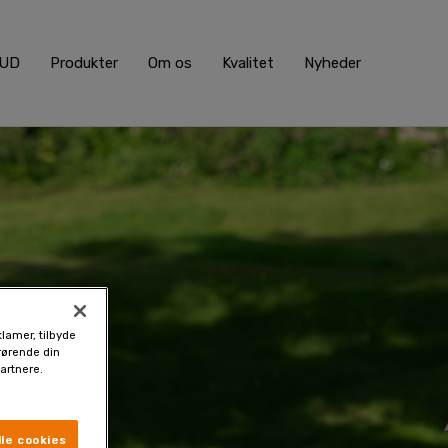
BUD
Produkter
Om os
Kvalitet
Nyheder
klamer, tilbyde
drørende din
artnere.
le cookies