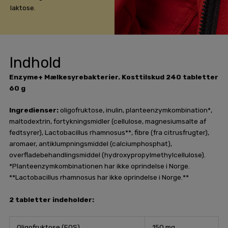
laktose.
Indhold
Enzyme+ Mælkesyrebakterier. Kosttilskud 240 tabletter
60 g
Ingredienser:
oligofruktose, inulin, planteenzymkombination*,
maltodextrin, fortykningsmidler (cellulose, magnesiumsalte af
fedtsyrer), Lactobacillus rhamnosus**, fibre (fra citrusfrugter),
aromaer, antiklumpningsmiddel (calciumphosphat),
overfladebehandlingsmiddel (hydroxypropylmethylcellulose).
*Planteenzymkombinationen har ikke oprindelse i Norge.
**Lactobacillus rhamnosus har ikke oprindelse i Norge.**
2 tabletter indeholder:
Oligofruktose (FOS)
150 mg