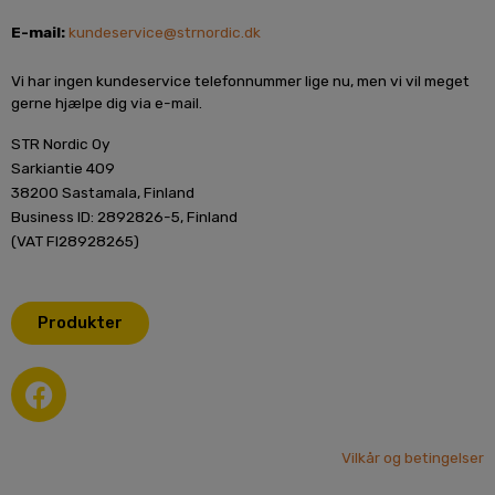
E-mail:
kundeservice@strnordic.dk
Vi har ingen kundeservice telefonnummer lige nu, men vi vil meget
gerne hjælpe dig via e-mail.
STR Nordic Oy
Sarkiantie 409
38200 Sastamala, Finland
Business ID: 2892826-5, Finland
(VAT FI28928265)
Produkter
F
a
c
e
Vilkår og betingelser
b