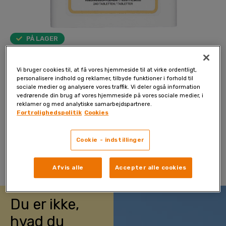
PÅ LAGER
Enzyme+
Vi bruger cookies til, at få vores hjemmeside til at virke ordentligt,
Mælkesyrebakteriepræparatet indeholder 1,5 milliarder
personalisere indhold og reklamer, tilbyde funktioner i forhold til
sociale medier og analysere vores traffik. Vi deler også information
Lactobacillus rhamnosus mælkesyrebakterier og
vedrørende din brug af vores hjemmeside på vores sociale medier, i
fordøjelsesenzymer, der hjælper kroppen med at udnytte
reklamer og med analytiske samarbejdspartnere.
næringsstofferne i maden.
Fortrolighedspolitik
Cookies
Bestil nu
Cookie - indstillinger
Afvis alle
Accepter alle cookies
Du er ikke,
hvad du