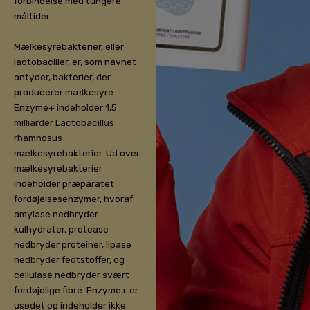
forbindelse med tungere
måltider.
Mælkesyrebakterier, eller
lactobaciller, er, som navnet
antyder, bakterier, der
producerer mælkesyre.
Enzyme+ indeholder 1,5
milliarder Lactobacillus
rhamnosus
mælkesyrebakterier. Ud over
mælkesyrebakterier
indeholder præparatet
fordøjelsesenzymer, hvoraf
amylase nedbryder
kulhydrater, protease
nedbryder proteiner, lipase
nedbryder fedtstoffer, og
cellulase nedbryder svært
fordøjelige fibre. Enzyme+ er
usødet og indeholder ikke