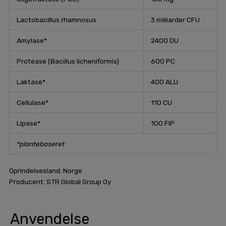
Lactobacillus rhamnosus
3 milliarder CFU
Amylase*
2400 DU
Protease (Bacillus licheniformis)
600 PC
Laktase*
400 ALU
Cellulase*
110 CU
Lipase*
100 FIP
*plantebaseret
Oprindelsesland: Norge
Producent: STR Global Group Oy
Anvendelse