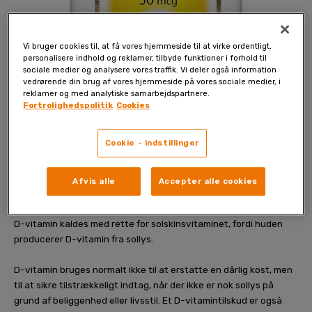
Vi bruger cookies til, at få vores hjemmeside til at virke ordentligt,
personalisere indhold og reklamer, tilbyde funktioner i forhold til
sociale medier og analysere vores traffik. Vi deler også information
vedrørende din brug af vores hjemmeside på vores sociale medier, i
reklamer og med analytiske samarbejdspartnere.
Fortrolighedspolitik
Cookies
Cookie - indstillinger
PÅ LAGER
D-vitamin 50µg
Afvis alle
Accepter alle cookies
D-vitamin kaldes med rette for solskinsvitaminet, fordi huden
producerer D-vitamin fra sollys.
D-vitamin bruges normalt ikke til at erstatte en dårlig kost, men
til at sikre tilstrækkeligt indtag, når der ikke er nok sollys på
grund af beliggenhed eller livsstil. Et D-vitamintilskud er også