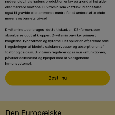
nødvendigt, hvis hudens produktion er lav på grund af høj alder
eller mørkere hudtone. D-vitamin som kosttilskud anbefales
også til gravide eller ammende mødre for at understøtte både
morens og barnets trivsel.
D-vitaminet, der bruges i dette tilskud, er i D3-formen, som
absorberes godt af kroppen. D-vitamin påvirker primært
knoglerne, tyndtarmen og nyrerne. Det spiller en afgørende rolle
i reguleringen af ​​blodets calciumniveauer og absorptionen af ​​
fosfor og calcium. D-vitamin regulerer også muskelfunktionen,
påvirker cellevækst og hjælper med at vedligeholde
immunsystemet.
Bestil nu
Den Europæiske