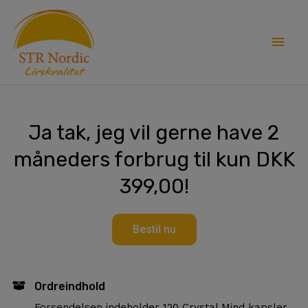
Skip
Main
to
content
Men
Ja tak, jeg vil gerne have 2
måneders forbrug til kun DKK
399,00!
Bestil nu
Ordreindhold
Forsendelsen indeholder 120 Crystal Mind kapsler